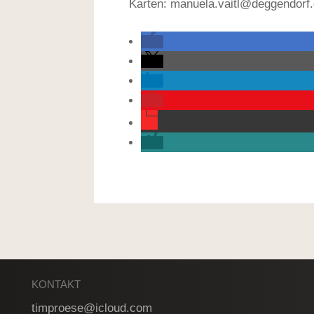
Karten:
manuela.vaitl@deggendorf
KONTAKT
timproese@icloud.com